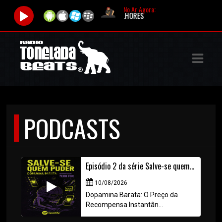
No Ar Agora:
r:
NO AR |
Programa:
100%RAP ÁS MELHORES
ASTS
IAS
IA
DOS
PODCASTS
RAMAÇÃO
TOS
Episódio 2 da série Salve-se quem puder (opamina Barata: O Preço da Recompensa Instantânea)
E
10/08/2026
E
Dopamina Barata: O Preço da
Recompensa Instantân...
ATO