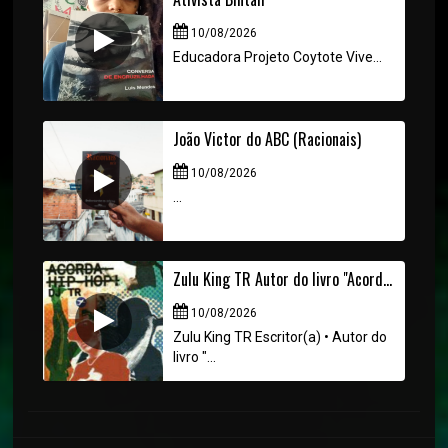
10/08/2026
Educadora Projeto Coytote Vive...
João Victor do ABC (Racionais)
10/08/2026
...
Zulu King TR Autor do livro "Acorda HIP-HOP!"
10/08/2026
Zulu King TR Escritor(a) • Autor do
livro "...