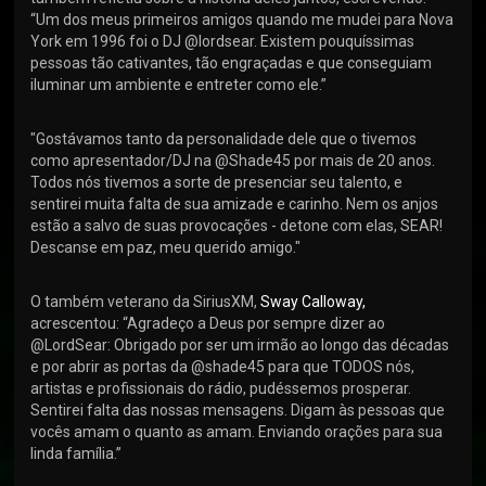
“Um dos meus primeiros amigos quando me mudei para Nova
York em 1996 foi o DJ @lordsear. Existem pouquíssimas
pessoas tão cativantes, tão engraçadas e que conseguiam
iluminar um ambiente e entreter como ele.”
"Gostávamos tanto da personalidade dele que o tivemos
como apresentador/DJ na @Shade45 por mais de 20 anos.
Todos nós tivemos a sorte de presenciar seu talento, e
sentirei muita falta de sua amizade e carinho. Nem os anjos
estão a salvo de suas provocações - detone com elas, SEAR!
Descanse em paz, meu querido amigo."
O também veterano da SiriusXM,
Sway Calloway,
acrescentou: “Agradeço a Deus por sempre dizer ao
@LordSear: Obrigado por ser um irmão ao longo das décadas
e por abrir as portas da @shade45 para que TODOS nós,
artistas e profissionais do rádio, pudéssemos prosperar.
Sentirei falta das nossas mensagens. Digam às pessoas que
vocês amam o quanto as amam. Enviando orações para sua
linda família.”