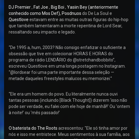
DJ Premier
,
Fat Joe
,
Big Boi
,
Yasiin Bey (anteriormente
conhecido como Mos Def),
Posdnuos
do De La Soul e
Questlove
estavam entre as muitas outras figuras do hip-hop
que também lamentaram a morte repentina de Lord Sear,
ressaltando seu impacto e legado.
“De 1995 a, hum, 2003? Não consigo enfatizar o suficiente a
obsessão que tive em colecionar HORAS E HORAS do
programa de rádio LENDÁRIO do @stretchandbobbito”,
escreveu Questlove em uma longa postagem no Instagram.
“@lordsear foi uma parte importante dessa seleção —
metade daqueles freestyles malucos eu memorizei.”
“Ele era um homem do povo. Eu literalmente nunca ouvi
tantas pessoas (incluindo [Black Thought]) dizerem 'isso não
pode ser verdade, eu falei com ele hoje de manhã!!' Ou 'ontem
à noite!' ou 'mês passado!'
O baterista do The Roots
acrescentou: "Ele só tinha amor por
nós e isso me entristece. Meus sentimentos à sua família, aos