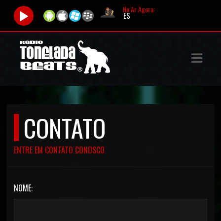
No Ar Agora:
ASTS
IAS
IA
DOS
CONTATO
RAMAÇÃO
TOS
ENTRE EM CONTATO CONOSCO
E
NOME:
E
ATO